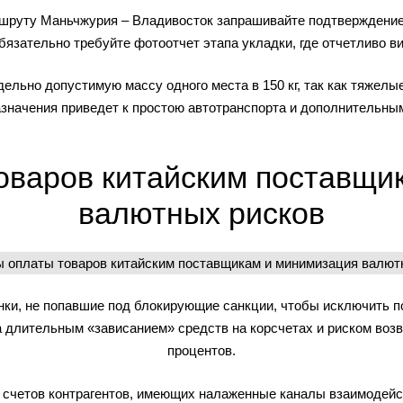
ршруту Маньчжурия – Владивосток запрашивайте подтверждени
бязательно требуйте фотоотчет этапа укладки, где отчетливо в
едельно допустимую массу одного места в 150 кг, так как тяжел
азначения приведет к простою автотранспорта и дополнительны
оваров китайским поставщи
валютных рисков
нки, не попавшие под блокирующие санкции, чтобы исключить п
а длительным «зависанием» средств на корсчетах и риском воз
процентов.
 счетов контрагентов, имеющих налаженные каналы взаимодейс