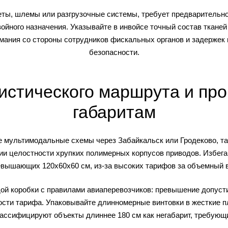
еты, шлемы или разгрузочные системы, требует предварительно
ойного назначения. Указывайте в инвойсе точный состав тканей
мания со стороны сотрудников фискальных органов и задержек 
безопасности.
истического маршрута и про
габаритам
е мультимодальные схемы через Забайкальск или Гродеково, т
ии целостности хрупких полимерных корпусов приводов. Избега
евышающих 120х60х60 см, из-за высоких тарифов за объемный в
й коробки с правилами авиаперевозчиков: превышение допуст
ти тарифа. Упаковывайте длинномерные винтовки в жесткие п
ассифицируют объекты длиннее 180 см как негабарит, требующ