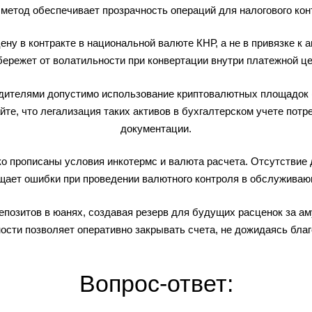
 метод обеспечивает прозрачность операций для налогового кон
ну в контракте в национальной валюте КНР, а не в привязке к 
бережет от волатильности при конвертации внутри платежной це
одителями допустимо использование криптовалютных площадок 
йте, что легализация таких активов в бухгалтерском учете пот
документации.
тко прописаны условия инкотермс и валюта расчета. Отсутстви
щает ошибки при проведении валютного контроля в обслуживаю
позитов в юанях, создавая резерв для будущих расценок за а
ости позволяет оперативно закрывать счета, не дожидаясь благ
Вопрос-ответ: