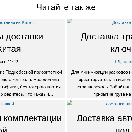
Читайте так же
ы доставки
Доставка тр
Китая
ключ
я в 11:22
Доставк
 из Поднебесной приоритетной
Для минимизации расходов на
рного контроля. Необходимо
ориентируйтесь на испол
тификат, без которого партия
погранпереходы Забайкаль
. Убедитесь, что каждый…
прибытие груза на
и комплектации
Доставка авт
ой
под