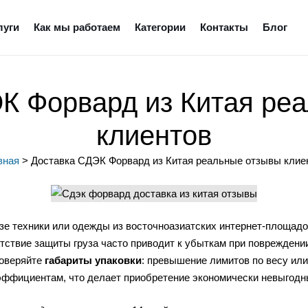
луги
Как мы работаем
Категории
Контакты
Блог
К Форвард из Китая ре
клиентов
вная
>
Доставка СДЭК Форвард из Китая реальные отзывы клие
зе техники или одежды из восточноазиатских интернет-площад
сутствие защиты груза часто приводит к убыткам при поврежден
роверяйте
габариты упаковки
: превышение лимитов по весу ил
эффициентам, что делает приобретение экономически невыгодн