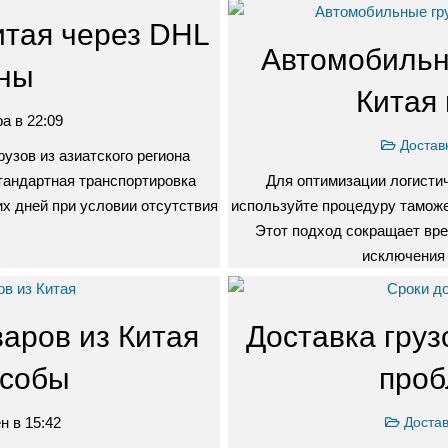
итая через DHL
Автомобильн
ены
Китая 
а в 22:09
Достав
узов из азиатского региона
тандартная транспортировка
Для оптимизации логисти
их дней при условии отсутствия
используйте процедуру таможе
Этот подход сокращает вре
исключения
варов из Китая
Доставка груз
особы
проб
н в 15:42
Достав