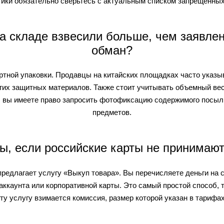
тики обязательно сверьтесь с актуальным списком запрещенны
 на складе взвесили больше, чем заявле
обман?
ортной упаковки. Продавцы на китайских площадках часто указыв
гих защитных материалов. Также стоит учитывать объемный вес
я, вы имеете право запросить фотофиксацию содержимого посыл
предметов.
ры, если российские карты не принимаю
едлагает услугу «Выкуп товара». Вы перечисляете деньги на с
аккаунта или корпоративной карты. Это самый простой способ, т
ту услугу взимается комиссия, размер которой указан в тарифах