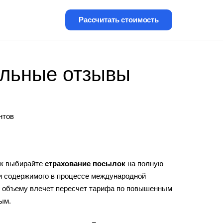
Рассчитать стоимость
альные отзывы
нтов
ок выбирайте
страхование посылок
на полную
ии содержимого в процессе международной
и объему влечет пересчет тарифа по повышенным
ым.