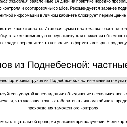
ков ожидания
: заявленные 14 дней на практике нередко превр
о контроля и сортировочных хабов. Рекомендуется заранее по
рректной информации в личном кабинете блокирует перемещение
жатия кнопки оплаты. Итоговая сумма платежа включает не толь
обку, а также возможную переупаковку для снижения объемного
 складе посредника: это позволяет оформить возврат продавцу 
зов из Поднебесной: частны
льзуйтесь услугой консолидации: объединение нескольких посыл
мечают, что указание точных габаритов в личном кабинете пред
прохождения таможенного контроля.
мость тщательной проверки упаковки при получении. Если карто