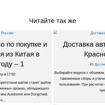
Читайте так же
о по покупке и
Доставка ав
я из Китая в
Красн
оду – 1
Достав
Выбирайте модели с объемом д
пр в 17:50
таможенные сборы и утили
иоритетным шагом станет выбор
пользования. При расчетах
оженных органах, обладающего
пр
ипа Autohome или Dongchedi.
ого…