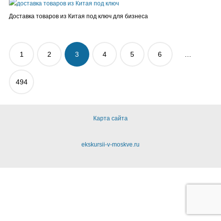
Доставка товаров из Китая под ключ для бизнеса
Пагинация
1
2
3
4
5
6
…
записей
494
Карта сайта
ekskursii-v-moskve.ru