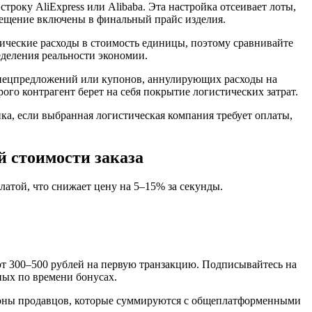
троку AliExpress или Alibaba. Эта настройка отсеивает лоты,
мещение включены в финальный прайс изделия.
стические расходы в стоимость единицы, поэтому сравнивайте
еделения реальности экономии.
спецпредложений или купонов, аннулирующих расходы на
о контрагент берет на себя покрытие логистических затрат.
а, если выбранная логистическая компания требует оплаты,
 стоимости заказа
латой, что снижает цену на 5–15% за секунды.
т 300–500 рублей на первую транзакцию. Подписывайтесь на
ных по времени бонусах.
поны продавцов, которые суммируются с общеплатформенными