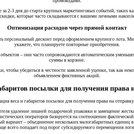
промокодами.
 за 2-3 дня до старта крупных маркетинговых событий, таких к
 скидки, которые часто складываются с вашими личными накоп
Оптимизация расходов через прямой контакт
ть персональный дисконт перед оформлением крупного лота. Мно
укажете, что планируете повторные приобретения.
х объектов – они часто сопровождаются автоматическим уменьше
суммы в корзине.
и, чтобы убедиться в честности заявленной уценки, так как не
объявлением фиктивных акций.
абаритов посылки для получения права н
ителя удаление лишней подарочной упаковки и замещение жестк
тических операторов базируется на соотношении фактической ма
льный вариант – объединение нескольких малогабаритных единиц 
аще всего попадает под порог субсидируемого перемещения лог