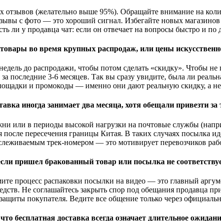
х отзывов (желательно выше 95%). Обращайте внимание на коли
отзывы с фото — это хороший сигнал. Избегайте новых магазино
ть ли у продавца чат: если он отвечает на вопросы быстро и по 
 товары во время крупных распродаж, или цены искусствен
едель до распродажи, чтобы потом сделать «скидку». Чтобы не п
а последние 3-6 месяцев. Так вы сразу увидите, была ли реаль
лощадки и промокоды — именно они дают реальную скидку, а не
тавка иногда занимает два месяца, хотя обещали привезти за 
жни или в периоды высокой нагрузки на почтовые службы (нап
я после пересечения границы Китая. В таких случаях посылка ид
слеживаемым трек-номером — это мотивирует перевозчиков работ
 если пришел бракованный товар или посылка не соответству
мите процесс распаковки посылки на видео — это главный аргуме
дств. Не соглашайтесь закрыть спор под обещания продавца прис
 защиты покупателя. Ведите все общение только через официаль
 что бесплатная доставка всегда означает длительное ожидан