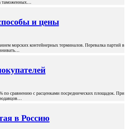
 на таможенных…
способы и цены
нием морских контейнерных терминалов. Перевалка партий в
равнивать…
покупателей
0% по сравнению с расценками посреднических площадок. При
продавцов…
тая в Россию