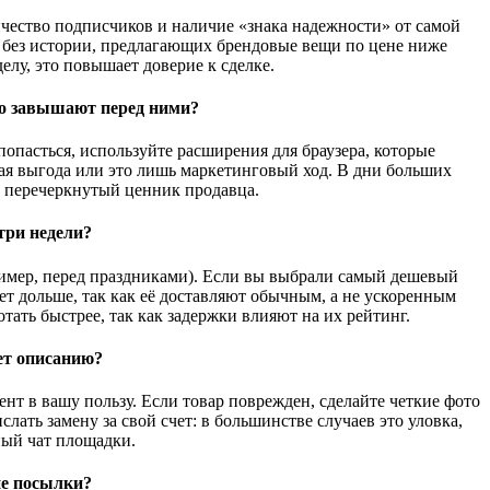
чество подписчиков и наличие «знака надежности» от самой
в без истории, предлагающих брендовые вещи по цене ниже
делу, это повышает доверие к сделке.
но завышают перед ними?
опасться, используйте расширения для браузера, которые
ная выгода или это лишь маркетинговый ход. В дни больших
 перечеркнутый ценник продавца.
три недели?
ример, перед праздниками). Если вы выбрали самый дешевый
ет дольше, так как её доставляют обычным, а не ускоренным
ать быстрее, так как задержки влияют на их рейтинг.
ет описанию?
нт в вашу пользу. Если товар поврежден, сделайте четкие фото
лать замену за свой счет: в большинстве случаев это уловка,
ный чат площадки.
ие посылки?