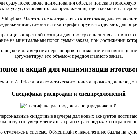
и сразу после ввода наименования объекта поиска в поисковую с
ких услуг, оставляя только предложения, где издержки на пере
d Shipping». Часто такие контрагенты скрыто закладывают логи
едложениями, где логистика тарифицируется отдельно, для опр
 странице конкретной позиции для проверки наличия активных 
ие на минимальный порог суммы заказа, при достижении которог
площадки для ведения переговоров о снижении итогового ценник
аргументируя это объемом предполагаемого заказа.
понов и акций для минимизации итоговой
 или AliPrice для автоматического поиска промокодов перед оп
Специфика распродаж и спецпредложений
персональные скидочные ваучеры для новых аккаунтов достигаю
бы получать уведомления о закрытых распродажах и ограничен
но отмечаясь в системе. Обменивайте накопленные баллы на ку