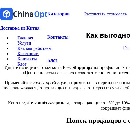
China
Opt
Категории
Рассчитать стоимость
Доставка из Китая
Как выгодно
Контакты
Главная
Услуги
Гла
Как мы работаем
Категории
Контакты
Блог
Блог
Ищите позиции с отметкой
«Free Shipping»
на профильных пло
«Цена + пересылка» – это позволит мгновенно отсе
Применяйте
купоны продавцов
и промокоды в период сезонных
посылки – зачастую поставщики предлагают пересылку за свой 
Используйте
кэшбэк-сервисы
, возвращающие от 3% до 10% 
сокращает фин
Поиск продавцов с 