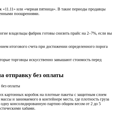
ак «11.11» или «черная пятница». В такие периоды продавцы
ленными поощрениями.
гие владельцы фабрик готовы снизить прайс на 2–7%, если вы
нием итогового счета при достижении определенного порога
которые торговцы искусственно завышают стоимость перед
а отправку без оплаты
их картонных коробок на плотные пакеты с защитным слоем
ссы и занимаемого в контейнере места, где плотность груза
в одну консолидированную партию общим весом от 2 до 5
истическими хабами.