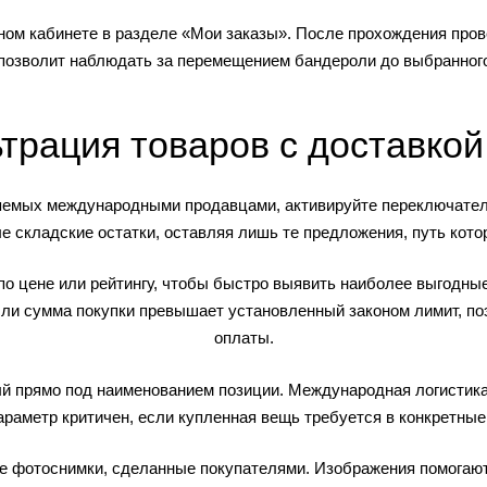
ом кабинете в разделе «Мои заказы». После прохождения прове
 позволит наблюдать за перемещением бандероли до выбранного
трация товаров с доставкой
яемых международными продавцами, активируйте переключатель
е складские остатки, оставляя лишь те предложения, путь кот
о цене или рейтингу, чтобы быстро выявить наиболее выгодные
ли сумма покупки превышает установленный законом лимит, по
оплаты.
й прямо под наименованием позиции. Международная логистика
араметр критичен, если купленная вещь требуется в конкретные
 фотоснимки, сделанные покупателями. Изображения помогают