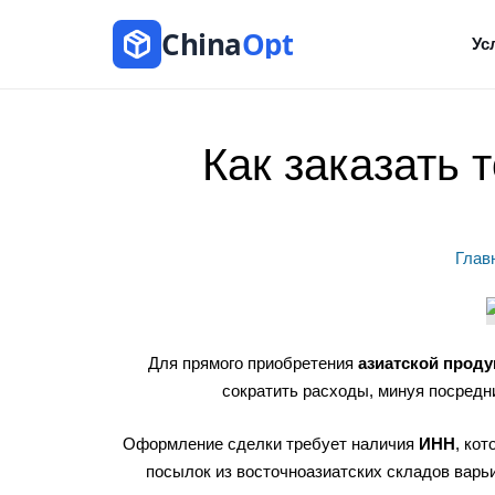
China
Opt
Ус
Как заказать 
Глав
Для прямого приобретения
азиатской проду
сократить расходы, минуя посредни
Оформление сделки требует наличия
ИНН
, ко
посылок из восточноазиатских складов варь