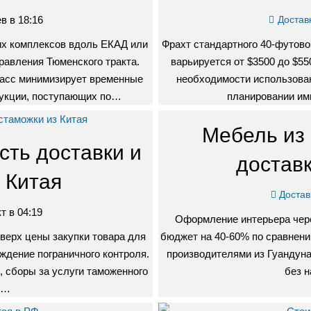
в в 18:16
Достав
их комплексов вдоль ЕКАД или
Фрахт стандартного 40-футов
равления Тюменского тракта.
варьируется от $3500 до $55
расс минимизирует временные
необходимости использова
дукции, поступающих по…
планировании им
Мебель из 
сть доставки и
доставк
 Китая
Достав
т в 04:19
Оформление интерьера чер
ерх цены закупки товара для
бюджет на 40-60% по сравнен
ждение пограничного контроля.
производителями из Гуандун
 сборы за услуги таможенного
без 
,…