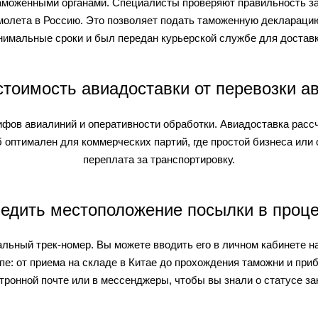
таможенными органами. Специалисты проверяют правильность за
молета в Россию. Это позволяет подать таможенную декларацию
нимальные сроки и был передан курьерской службе для достав
стоимость авиадоставки от перевозки а
ифов авиалиний и оперативности обработки. Авиадоставка рассч
б оптимален для коммерческих партий, где простой бизнеса или
переплата за транспортировку.
ледить местоположение посылки в проц
ьный трек-номер. Вы можете вводить его в личном кабинете н
е: от приема на складе в Китае до прохождения таможни и при
ронной почте или в мессенджеры, чтобы вы знали о статусе за