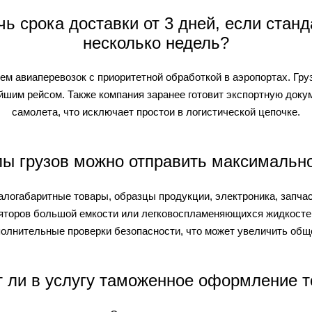
ичь срока доставки от 3 дней, если ста
несколько недель?
м авиаперевозок с приоритетной обработкой в аэропортах. Гру
йшим рейсом. Также компания заранее готовит экспортную докум
самолета, что исключает простои в логистической цепочке.
пы грузов можно отправить максимальн
алогабаритные товары, образцы продукции, электроника, запча
яторов большой емкости или легковоспламеняющихся жидкостей
полнительные проверки безопасности, что может увеличить обще
т ли в услугу таможенное оформление т