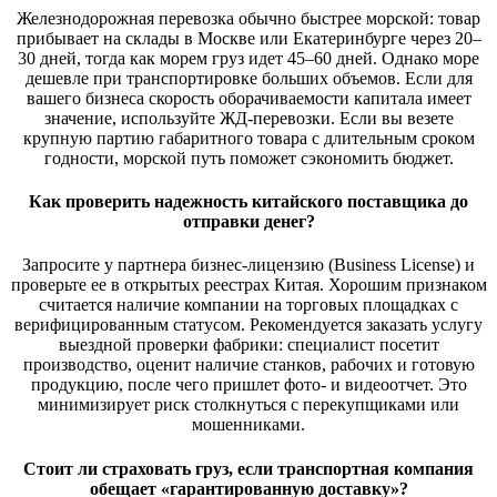
Железнодорожная перевозка обычно быстрее морской: товар
прибывает на склады в Москве или Екатеринбурге через 20–
30 дней, тогда как морем груз идет 45–60 дней. Однако море
дешевле при транспортировке больших объемов. Если для
вашего бизнеса скорость оборачиваемости капитала имеет
значение, используйте ЖД-перевозки. Если вы везете
крупную партию габаритного товара с длительным сроком
годности, морской путь поможет сэкономить бюджет.
Как проверить надежность китайского поставщика до
отправки денег?
Запросите у партнера бизнес-лицензию (Business License) и
проверьте ее в открытых реестрах Китая. Хорошим признаком
считается наличие компании на торговых площадках с
верифицированным статусом. Рекомендуется заказать услугу
выездной проверки фабрики: специалист посетит
производство, оценит наличие станков, рабочих и готовую
продукцию, после чего пришлет фото- и видеоотчет. Это
минимизирует риск столкнуться с перекупщиками или
мошенниками.
Стоит ли страховать груз, если транспортная компания
обещает «гарантированную доставку»?