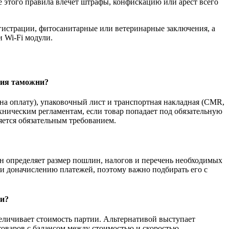
е этого правила влечет штрафы, конфискацию или арест всего
егистрации, фитосанитарные или ветеринарные заключения, а
 Wi-Fi модули.
ния таможни?
 на оплату), упаковочный лист и транспортная накладная (CMR,
хническим регламентам, если товар попадает под обязательную
ется обязательным требованием.
 определяет размер пошлин, налогов и перечень необходимых
и доначислению платежей, поэтому важно подбирать его с
ми?
величивает стоимость партии. Альтернативой выступает
 товаров с балансом между стоимостью и скоростью.