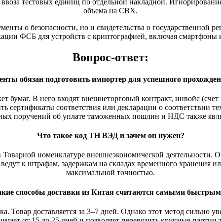
 ввоза тестовых единиц по отдельной накладной. Игнорировани
объема на СВХ.
менты о безопасности, но и свидетельства о государственной р
ации ФСБ для устройств с криптографией, включая смартфоны и
Вопрос-ответ:
енты обязан подготовить импортер для успешного прохожде
ет бумаг. В него входят внешнеторговый контракт, инвойс (счет
ть сертификаты соответствия или декларации о соответствии те
ых поручений об уплате таможенных пошлин и НДС также явля
Что такое код ТН ВЭД и зачем он нужен?
 Товарной номенклатуре внешнеэкономической деятельности. Он
ведут к штрафам, задержкам на складах временного хранения ил
максимальной точностью.
кие способы доставки из Китая считаются самыми быстры
а. Товар доставляется за 3–7 дней. Однако этот метод сильно у
имает от 15 до 25 дней и позволяет перевозить крупные партии