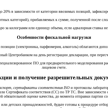
до 20% в зависимости от категории ввозимых позиций, зафикс
отных категорий), прибавляемых к сумме, полученной после сло
ро за килограмм или единицу объема, если адвалорная ставка н
Особенности фискальной нагрузки
е позиции (электроника, парфюмерия, алкоголь) облагаются до
ый Центробанком на день регистрации декларации, при пересч
ециализированное ПО для предварительного моделирования расхо
лицевом счете.
ции и получение разрешительных докум
аспорт
,
сертификаты соответствия ISO
и протоколы лаборато
и Сертификата соответствия (СС) по ТР ТС. Вне зависимости о
 обязательной оценке качества, до момента отправки партии со
и или детских принадлежностей, будьте готовы к процедуре отбо