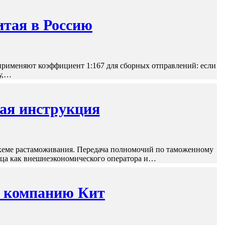
итая в Россию
применяют коэффициент 1:167 для сборных отправлений: если
су,…
вая инструкция
хеме растаможивания. Передача полномочий по таможенному
ица как внешнеэкономического оператора и…
ю компанию Кит