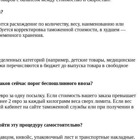
а?
тся расхождение по количеству, весу, наименованию или
буется корректировка таможенной стоимости, в худшем —
ременного хранения.
еделенных категорий (например, детские товары, медицинские
жи перечисляются в бюджет до выпуска товара в свободное
аков сейчас порог беспошлинного ввоза?
вро за одну посылку. Если стоимость вашего заказа превышает
нее 2 евро за каждый килограмм веса сверх лимита. Если вес
ый кабинет на сайте таможенной службы или при получении в
йти эту процедуру самостоятельно?
давцом, инвойс, упаковочный лист и транспортные накладные.