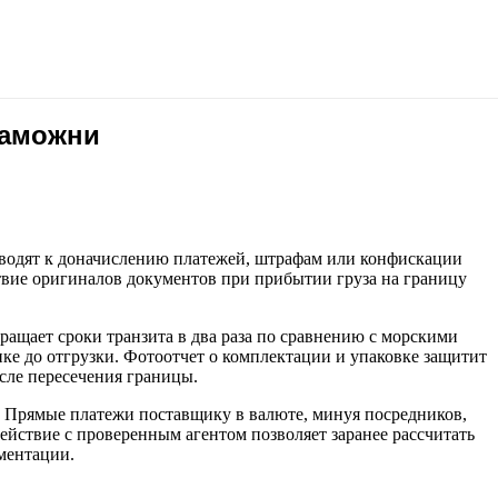
таможни
водят к доначислению платежей, штрафам или конфискации
ствие оригиналов документов при прибытии груза на границу
щает сроки транзита в два раза по сравнению с морскими
е до отгрузки. Фотоотчет о комплектации и упаковке защитит
осле пересечения границы.
у. Прямые платежи поставщику в валюте, минуя посредников,
йствие с проверенным агентом позволяет заранее рассчитать
ментации.