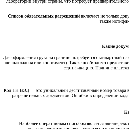
лаборатории внутри страны, что потребует предварительного
Список обязательных разрешений
включает не только доку
также нотифик
Какие докум
Для оформления груза на границе потребуется стандартный пак
авианакладная или коносамент). Также необходимо предостави
сертификацию. Наличие платежн
Код ТН ВЭД — это уникальный десятизначный номер товара в
разрешительных документов. Ошибки в определении кода 
Ка
Наиболее оперативным способом является авиаперевозк
железнодорожная доставка, которая по времени зан