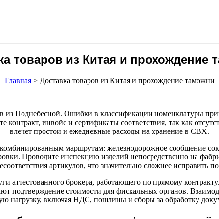
ка товаров из Китая и прохождение 
Главная
>
Доставка товаров из Китая и прохождение таможни
ов из Поднебесной. Ошибки в классификации номенклатуры при
е контракт, инвойс и сертификаты соответствия, так как отсут
влечет простои и ежедневные расходы на хранение в СВХ.
 комбинированным маршрутам: железнодорожное сообщение сокра
ровки. Проводите инспекцию изделий непосредственно на фабрик
есоответствия артикулов, что значительно сложнее исправить п
уги аттестованного брокера, работающего по прямому контракт
т подтверждение стоимости для фискальных органов. Взаимоде
ую нагрузку, включая НДС, пошлины и сборы за обработку доку