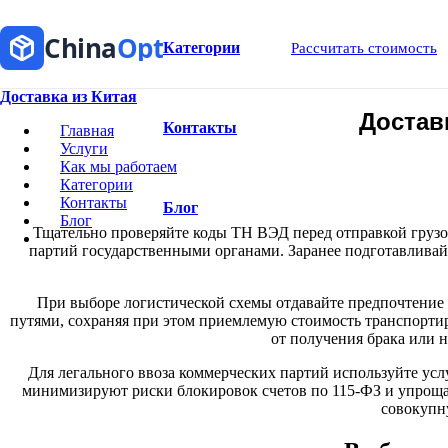
China
Opt
Категории
Рассчитать стоимость
Доставка из Китая
Достав
Контакты
Главная
Услуги
Как мы работаем
Категории
Контакты
Блог
Блог
Тщательно проверяйте коды ТН ВЭД перед отправкой груз
партий государственными органами. Заранее подготавливайт
При выборе логистической схемы отдавайте предпочтение
путями, сохраняя при этом приемлемую стоимость транспорти
от получения брака или н
Для легального ввоза коммерческих партий используйте усл
минимизируют риски блокировок счетов по 115-ФЗ и упрощаю
совокупн