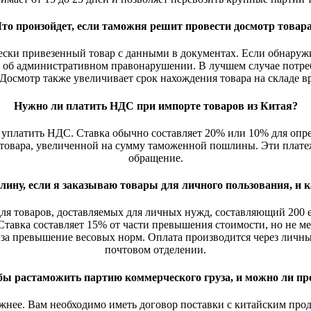
то произойдет, если таможня решит провести досмотр товар
ки привезенный товар с данными в документах. Если обнаружи
ло об административном правонарушении. В лучшем случае потре
 Досмотр также увеличивает срок нахождения товара на складе в
Нужно ли платить НДС при импорте товаров из Китая?
н уплатить НДС. Ставка обычно составляет 20% или 10% для опр
 товара, увеличенной на сумму таможенной пошлины. Эти плате
обращение.
ну, если я заказываю товары для личного пользования, и к
ля товаров, доставляемых для личных нужд, составляющий 200 е
тавка составляет 15% от части превышения стоимости, но не ме
за превышение весовых норм. Оплата производится через личн
почтовом отделении.
бы растаможить партию коммерческого груза, и можно ли про
жнее. Вам необходимо иметь договор поставки с китайским про