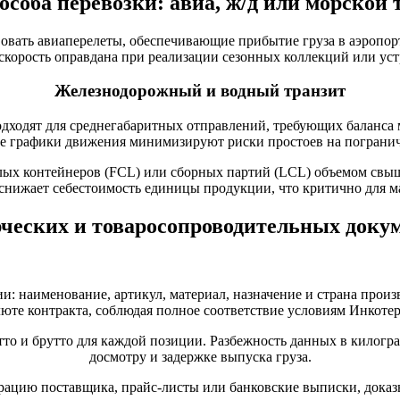
особа перевозки: авиа, ж/д или морской 
овать авиаперелеты, обеспечивающие прибытие груза в аэропорт
 скорость оправдана при реализации сезонных коллекций или уст
Железнодорожный и водный транзит
одходят для среднегабаритных отправлений, требующих баланса
е графики движения минимизируют риски простоев на погранич
х контейнеров (FCL) или сборных партий (LCL) объемом свыше 
д снижает себестоимость единицы продукции, что критично для 
ческих и товаросопроводительных доку
 наименование, артикул, материал, назначение и страна произ
люте контракта, соблюдая полное соответствие условиям Инкотер
етто и брутто для каждой позиции. Разбежность данных в килог
досмотру и задержке выпуска груза.
рацию поставщика, прайс-листы или банковские выписки, доказ