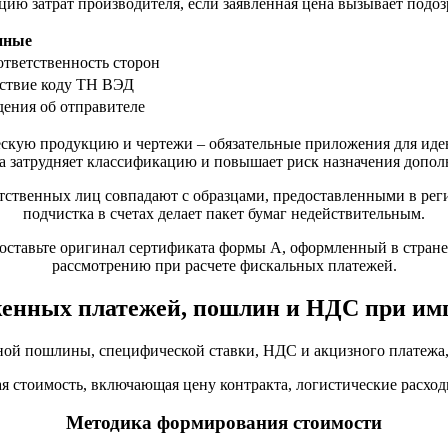
цию затрат производителя, если заявленная цена вызывает подо
нные
ответственность сторон
тствие коду ТН ВЭД
дения об отправителе
ескую продукцию и чертежи – обязательные приложения для ид
а затрудняет классификацию и повышает риск назначения допо
тветственных лиц совпадают с образцами, предоставленными в ре
подчистка в счетах делает пакет бумаг недействительным.
оставьте оригинал сертификата формы А, оформленный в стране
рассмотрению при расчете фискальных платежей.
женных платежей, пошлин и НДС при имп
ной пошлины, специфической ставки, НДС и акцизного платежа,
я стоимость, включающая цену контракта, логистические расходы
Методика формирования стоимости