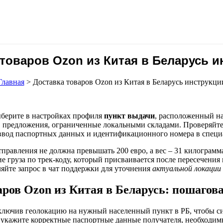
 товаров Ozon из Китая в Беларусь и
Главная
>
Доставка товаров Ozon из Китая в Беларусь инструкци
ыберите в настройках профиля
пункт выдачи
, расположенный на
в предложения, ограниченные локальными складами. Проверяйт
ввод паспортных данных и идентификационного номера в специ
тправления не должна превышать 200 евро, а вес – 31 килограм
 груза по трек-коду, который присваивается после пересечения 
ляйте запрос в чат поддержки для уточнения
актуальной локации
аров Ozon из Китая в Беларусь: пошагов
еключив геолокацию на нужный населенный пункт в РБ, чтобы си
 укажите корректные паспортные данные получателя, необходим