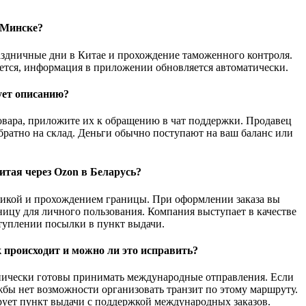
 Минске?
раздничные дни в Китае и прохождение таможенного контроля.
ается, информация в приложении обновляется автоматически.
ует описанию?
овара, приложите их к обращению в чат поддержки. Продавец
братно на склад. Деньги обычно поступают на ваш баланс или
итая через Ozon в Беларусь?
стикой и прохождением границы. При оформлении заказа вы
ицу для личного пользования. Компания выступает в качестве
туплении посылки в пункт выдачи.
ак происходит и можно ли это исправить?
хнически готовы принимать международные отправления. Если
ужбы нет возможности организовать транзит по этому маршруту.
ирует пункт выдачи с поддержкой международных заказов.