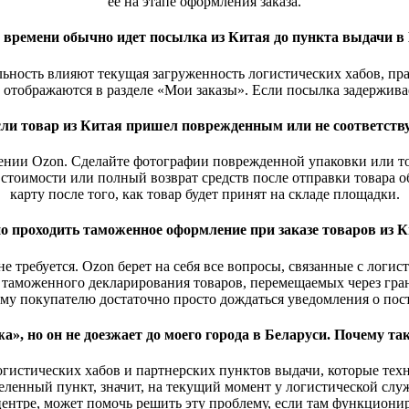
её на этапе оформления заказа.
 времени обычно идет посылка из Китая до пункта выдачи в
тельность влияют текущая загруженность логистических хабов, п
 отображаются в разделе «Мои заказы». Если посылка задержив
если товар из Китая пришел поврежденным или не соответств
ении Ozon. Сделайте фотографии поврежденной упаковки или т
стоимости или полный возврат средств после отправки товара о
карту после того, как товар будет принят на складе площадки.
 проходить таможенное оформление при заказе товаров из К
е требуется. Ozon берет на себя все вопросы, связанные с логи
 таможенного декларирования товаров, перемещаемых через гран
ому покупателю достаточно просто дождаться уведомления о пос
а», но он не доезжает до моего города в Беларуси. Почему т
логистических хабов и партнерских пунктов выдачи, которые те
аселенный пункт, значит, на текущий момент у логистической сл
центре, может помочь решить эту проблему, если там функцион