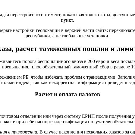
адка перестроит ассортимент, показывая только лоты, доступные
пункт.
верьте настройки геолокации в верхней части сайта: переключа
республики, а не глобальные установки.
аза, расчет таможенных пошлин и лими
вайтесь порога беспошлинного ввоза в 200 евро и веса посылк
 превышения, плюс обязательный таможенный сбор в размере 10
ждением РБ, чтобы избежать проблем с транзакциями. Заполня
чтовый индекс, так как некорректная информация приведет к з
Расчет и оплата налогов
 почтовом отделении или через систему ЕРИП после получения 
ержите при себе паспорт: идентификация получателя обязательн
ния в приложении.
В случае накопления нескольких заказов за о