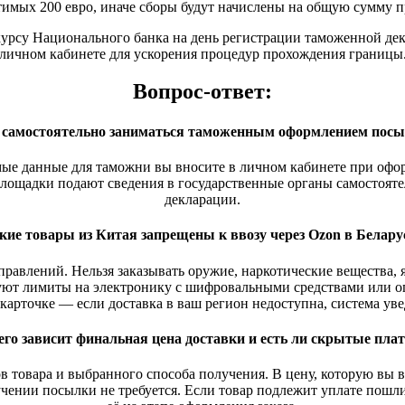
тимых 200 евро, иначе сборы будут начислены на общую сумму 
 курсу Национального банка на день регистрации таможенной де
личном кабинете для ускорения процедур прохождения границы
Вопрос-ответ:
 самостоятельно заниматься таможенным оформлением посы
мые данные для таможни вы вносите в личном кабинете при оф
площадки подают сведения в государственные органы самостоят
декларации.
кие товары из Китая запрещены к ввозу через Ozon в Белару
авлений. Нельзя заказывать оружие, наркотические вещества, 
вуют лимиты на электронику с шифровальными средствами или 
карточке — если доставка в ваш регион недоступна, система уве
его зависит финальная цена доставки и есть ли скрытые пла
ов товара и выбранного способа получения. В цену, которую вы 
ении посылки не требуется. Если товар подлежит уплате пошл