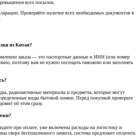
превышения всех посылок.
кларации. Проверяйте наличие всех необходимых документов в
.
лки из Китая?
ормлении заказа — это паспортные данные и ИНН (или номер
ельно, поэтому вам не нужно посещать таможню или заполнять
сь?
яды, радиоактивные материалы и предметы, которые могут
определенные виды бытовой химии. Перед покупкой проверьте
домит об этом сразу.
тежи?
видите при оплате, уже включены расходы на логистику и
ины сверх беспошлинного лимита, система предложит оплатить