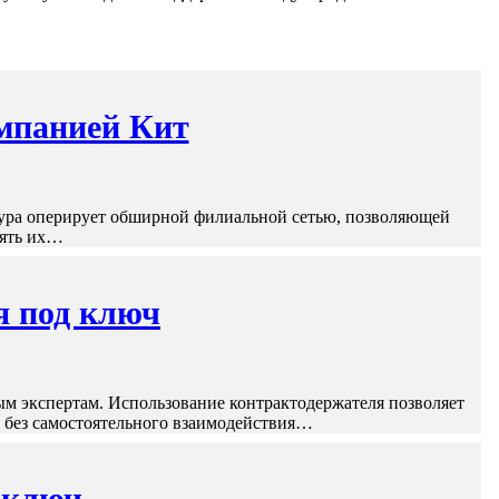
омпанией Кит
тура оперирует обширной филиальной сетью, позволяющей
лять их…
я под ключ
ым экспертам. Использование контрактодержателя позволяет
 без самостоятельного взаимодействия…
д ключ