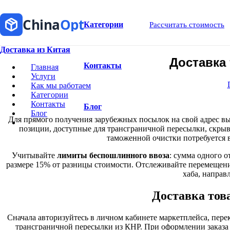
China
Opt
Категории
Рассчитать стоимость
Доставка из Китая
Доставка
Контакты
Главная
Услуги
Как мы работаем
Категории
Контакты
Блог
Блог
Для прямого получения зарубежных посылок на свой адрес в
позиции, доступные для трансграничной пересылки, скры
таможенной очистки потребуется 
Учитывайте
лимиты беспошлинного ввоза
: сумма одного о
размере 15% от разницы стоимости. Отслеживайте перемещение
хаба, направ
Доставка тов
Сначала авторизуйтесь в личном кабинете маркетплейса, пер
трансграничной пересылки из КНР. При оформлении заказа