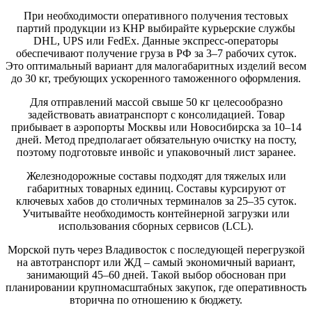
При необходимости оперативного получения тестовых
партий продукции из КНР выбирайте курьерские службы
DHL, UPS или FedEx. Данные экспресс-операторы
обеспечивают получение груза в РФ за 3–7 рабочих суток.
Это оптимальный вариант для малогабаритных изделий весом
до 30 кг, требующих ускоренного таможенного оформления.
Для отправлений массой свыше 50 кг целесообразно
задействовать авиатранспорт с консолидацией. Товар
прибывает в аэропорты Москвы или Новосибирска за 10–14
дней. Метод предполагает обязательную очистку на посту,
поэтому подготовьте инвойс и упаковочный лист заранее.
Железнодорожные составы подходят для тяжелых или
габаритных товарных единиц. Составы курсируют от
ключевых хабов до столичных терминалов за 25–35 суток.
Учитывайте необходимость контейнерной загрузки или
использования сборных сервисов (LCL).
Морской путь через Владивосток с последующей перегрузкой
на автотранспорт или ЖД – самый экономичный вариант,
занимающий 45–60 дней. Такой выбор обоснован при
планировании крупномасштабных закупок, где оперативность
вторична по отношению к бюджету.