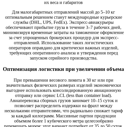
Для малогабаритных отправлений массой до 5–10 кг
оптимальным решением станут международные курьерские
службы (DHL, UPS, FedEx). Экспресс-авиакурьеры
обеспечивают прибытие груза в течение 3–7 рабочих дней,
минимизируя временные затраты на таможенное оформление
за счет упрощенных брокерских процедур для экспресс-
отправлений. Использование таких логистических
операторов оправдано для критически важных изделий,
требующих оперативного анализа и утверждения перед
запуском серийного производства.
Оптимизация логистики при увеличении объема
При превышении весового лимита в 30 кг или при
значительных физических размерах изделий экономически
выгоднее использовать консолидированную авиационную
отправку или сервис LCL (less than container load).
Авиаперевозка сборных грузов занимает 10–15 суток и
позволяет распределить издержки на фрахт между
несколькими отправителями, что радикально снижает тариф
за каждый килограмм. Массивные партии продукции
объемом более 1 кубического метра целесообразно
перемещать морем; этот вариант потребует от 35 до 50 суток,