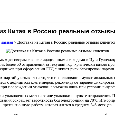
 из Китая в Россию реальные отзывы
Главная
>
Доставка из Китая в Россию реальные отзывы клиенто
ым договорам с консолидационными складами в Иу и Гуанчжоу, е
их более 50 отправлений за текущий год, критически важно пр
редников при оформлении ГТД снижает риск блокировки партии
партий указывает на то, что использование мультимодальных с
иеся с дефицитом контейнеров, рекомендуют заранее фиксировать
а при повреждении упаковки возможна лишь при условии видеоф
ки упаковочных мест на этапе упаковки в пункте отправления. 
вания сокращает вероятность боя электроники на 70%. Игнорир
претензионную работу, которая длится в среднем 3–6 месяцев.