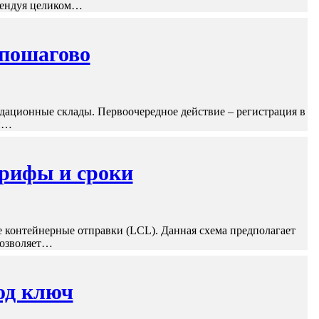
арендуя целиком…
 пошагово
дационные склады. Первоочередное действие – регистрация в
ой…
арифы и сроки
 контейнерные отправки (LCL). Данная схема предполагает
 позволяет…
од ключ