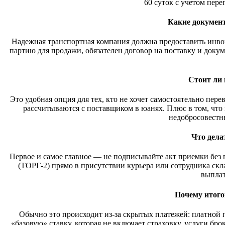
60 суток с учетом пере
Какие документ
Надежная транспортная компания должна предоставить инвой
партию для продажи, обязателен договор на поставку и докум
Стоит ли 
Это удобная опция для тех, кто не хочет самостоятельно пер
рассчитываются с поставщиком в юанях. Плюс в том, что 
недобросовестн
Что дела
Первое и самое главное — не подписывайте акт приемки без 
(ТОРГ-2) прямо в присутствии курьера или сотрудника скла
выплат
Почему итого
Обычно это происходит из-за скрытых платежей: платной 
«базовую» ставку, которая не включает страховку, услуги бр