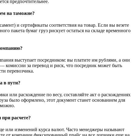
ается предпочтительнее.
лем на таможне?
мент) и сертификаты соответствия на товар. Если вы везете
ого пакета бумаг груз рискует остаться на складе временного
 компанию?
омпания выступает посредником: вы платите им рублями, а они
 — комиссии за перевод и риск, что посредник может быть
ти перевозчика.
а в пути?
ки или расхождение по весу, составляйте акт о расхождениях
груза было оформлено, этот документ станет основанием для
зможно.
 при расчете?
аде или изменений курса валют. Часто менеджеры называют
буйте от компании фиксированный прайс на все допники еще на