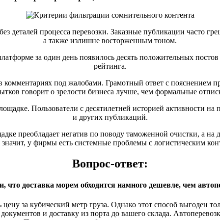
ез деталей процесса перевозки. Заказные публикации часто гре
а также излишне восторженным тоном.
атформе за один день появилось десять положительных постов 
рейтинга.
в комментариях под жалобами. Грамотный ответ с пояснением 
ытков говорит о зрелости бизнеса лучше, чем формальные отпис
лощадке. Пользователи с десятилетней историей активности на 
и других публикаций.
адке преобладает негатив по поводу таможенной очистки, а на 
, значит, у фирмы есть системные проблемы с логистическим кон
Вопрос-ответ:
и, что доставка морем обходится намного дешевле, чем автоп
 цену за кубический метр груза. Однако этот способ выгоден то
окументов и доставку из порта до вашего склада. Автоперевозка