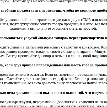
грузок. Поэтому для малого бизнеса автотранспорт часто оказыв
ы обязан предоставить перевозчик, чтобы не возникло проб
с, упаковочный лист, транспортную накладную (CMR или коноса
енты, подтверждающие оплату товара продавцу в Китае. Без полн
хранения, а вы получите огромные счета за простой.
пользоваться услугой «выкупа товара» через транспортную
еводить деньги в Китай или рисковать с валютным контролем. К
посредник проверяет товар на своем складе до отправки. Минус
ым. Всегда проверяйте договор и отзывы о финансовой надежнос
ть, если груз пришел поврежденным или часть товара пропал
предварительного осмотра. Если вы заметили повреждения упаков
да. Сделайте детальные фото всех дефектов. Если страхование 
ы компенсации. Без акта доказать вину перевозчика почти нево
вая цена доставки часто оказывается выше той, что озвучили
погрузки-разгрузки, переупаковки (обрешетки), хранения на скл
окера или доставку «до двери». Чтобы избежать сюрпризов, тре