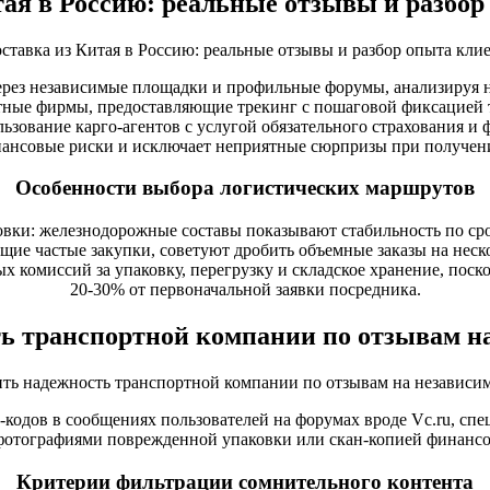
тая в Россию: реальные отзывы и разбор
ерез независимые площадки и профильные форумы, анализируя не
ные фирмы, предоставляющие трекинг с пошаговой фиксацией тра
ьзование карго-агентов с услугой обязательного страхования и
ансовые риски и исключает неприятные сюрпризы при получении
Особенности выбора логистических маршрутов
ки: железнодорожные составы показывают стабильность по срока
ие частые закупки, советуют дробить объемные заказы на неск
 комиссий за упаковку, перегрузку и складское хранение, поск
20-30% от первоначальной заявки посредника.
ть транспортной компании по отзывам н
одов в сообщениях пользователей на форумах вроде Vc.ru, сп
 фотографиями поврежденной упаковки или скан-копией финансо
Критерии фильтрации сомнительного контента