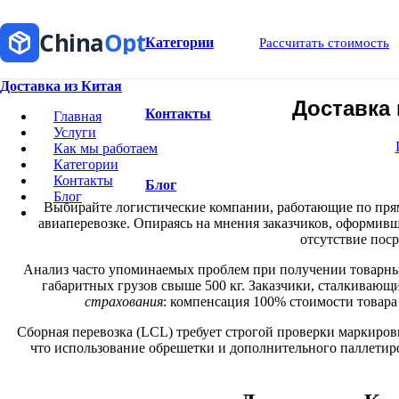
China
Opt
Категории
Рассчитать стоимость
Доставка из Китая
Доставка
Контакты
Главная
Услуги
Как мы работаем
Категории
Контакты
Блог
Блог
Выбирайте логистические компании, работающие по прям
авиаперевозке. Опираясь на мнения заказчиков, оформивш
отсутствие пос
Анализ часто упоминаемых проблем при получении товарных 
габаритных грузов свыше 500 кг. Заказчики, сталкивающ
страхования
: компенсация 100% стоимости товар
Сборная перевозка (LCL) требует строгой проверки маркиров
что использование обрешетки и дополнительного паллетиро