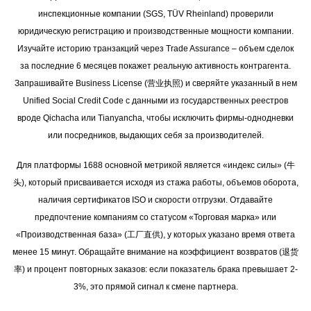
инспекционные компании (SGS, TÜV Rheinland) проверили
юридическую регистрацию и производственные мощности компании.
Изучайте историю транзакций через Trade Assurance – объем сделок
за последние 6 месяцев покажет реальную активность контрагента.
Запрашивайте Business License (营业执照) и сверяйте указанный в нем
Unified Social Credit Code с данными из государственных реестров
вроде Qichacha или Tianyancha, чтобы исключить фирмы-однодневки
или посредников, выдающих себя за производителей.
Для платформы 1688 основной метрикой является «индекс силы» (牛
头), который присваивается исходя из стажа работы, объемов оборота,
наличия сертификатов ISO и скорости отгрузки. Отдавайте
предпочтение компаниям со статусом «Торговая марка» или
«Производственная база» (工厂直供), у которых указано время ответа
менее 15 минут. Обращайте внимание на коэффициент возвратов (退货
率) и процент повторных заказов: если показатель брака превышает 2-
3%, это прямой сигнал к смене партнера.