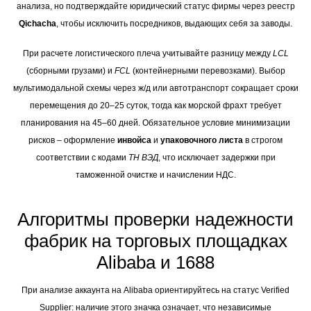
анализа, но подтверждайте юридический статус фирмы через реестр
Qichacha
, чтобы исключить посредников, выдающих себя за заводы.
При расчете логистического плеча учитывайте разницу между
LCL
(сборными грузами) и
FCL
(контейнерными перевозками). Выбор
мультимодальной схемы через ж/д или автотранспорт сокращает сроки
перемещения до 20–25 суток, тогда как морской фрахт требует
планирования на 45–60 дней. Обязательное условие минимизации
рисков – оформление
инвойса
и
упаковочного листа
в строгом
соответствии с кодами
ТН ВЭД
, что исключает задержки при
таможенной очистке и начислении НДС.
Алгоритмы проверки надежности
фабрик на торговых площадках
Alibaba и 1688
При анализе аккаунта на Alibaba ориентируйтесь на статус Verified
Supplier: наличие этого значка означает, что независимые