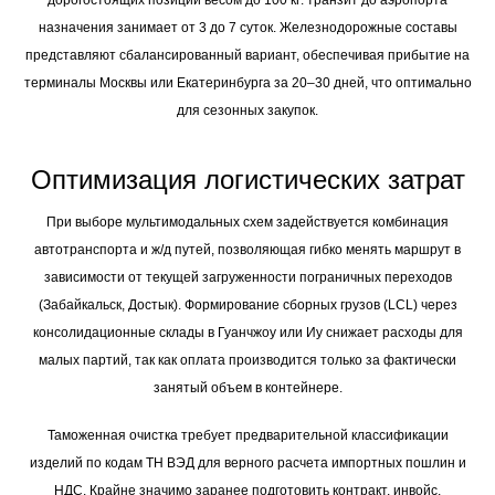
дорогостоящих позиций весом до 100 кг: транзит до аэропорта
назначения занимает от 3 до 7 суток. Железнодорожные составы
представляют сбалансированный вариант, обеспечивая прибытие на
терминалы Москвы или Екатеринбурга за 20–30 дней, что оптимально
для сезонных закупок.
Оптимизация логистических затрат
При выборе мультимодальных схем задействуется комбинация
автотранспорта и ж/д путей, позволяющая гибко менять маршрут в
зависимости от текущей загруженности пограничных переходов
(Забайкальск, Достык). Формирование сборных грузов (LCL) через
консолидационные склады в Гуанчжоу или Иу снижает расходы для
малых партий, так как оплата производится только за фактически
занятый объем в контейнере.
Таможенная очистка требует предварительной классификации
изделий по кодам ТН ВЭД для верного расчета импортных пошлин и
НДС. Крайне значимо заранее подготовить контракт, инвойс,