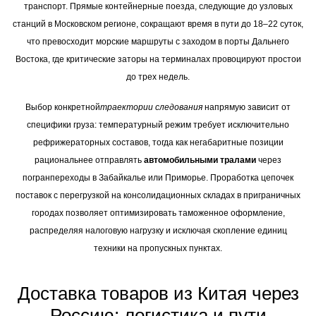
транспорт. Прямые контейнерные поезда, следующие до узловых
станций в Московском регионе, сокращают время в пути до 18–22 суток,
что превосходит морские маршруты с заходом в порты Дальнего
Востока, где критические заторы на терминалах провоцируют простои
до трех недель.
Выбор конкретной
траектории следования
напрямую зависит от
специфики груза: температурный режим требует исключительно
рефрижераторных составов, тогда как негабаритные позиции
рациональнее отправлять
автомобильными тралами
через
погранпереходы в Забайкалье или Приморье. Проработка цепочек
поставок с перегрузкой на консолидационных складах в приграничных
городах позволяет оптимизировать таможенное оформление,
распределяя налоговую нагрузку и исключая скопление единиц
техники на пропускных пунктах.
Доставка товаров из Китая через
Россию: логистика и пути