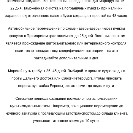
временем ожидания. Контейнерные поезда проходят маршрут за 15–
22 дня. Таможенная очистка на пограничных пунктах при наличии
заранее подготовленного пакета бумаг сокращает простой на 48 часов.
Автомобильное перемещение по схеме «дверь-дверь» через пункты
пропуска в Приморском крае занимает до 25 дней. Важным аспектом
является прохождение фитосанитарного или ветеринарного контроля,
если товар попадает под специфические категории – на это
закладывайте дополнительные 3 дня.
Морской путь требует 35–45 дней. Выбирайте прямые судозаходы в
порты Дальнего Востока или Санкт-Петербурга, чтобы миновать
перевалку в хабах Европы, что экономит до недели пути.
Снижение периода ожидания возможно при использовании
мультимодальных схем. Например, авиационное перемещение до
крупного авиаузла с последующим автотранспортом до склада клиента
уменьшает итоговое время до 10 суток.