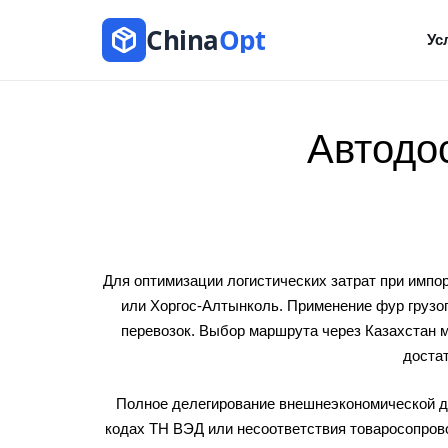
China
Opt
Ус
Автодос
Для оптимизации логистических затрат при имп
или Хоргос-Алтынколь. Применение фур грузоп
перевозок. Выбор маршрута через Казахстан м
доста
Полное делегирование внешнеэкономической 
кодах ТН ВЭД или несоответствия товаросопров