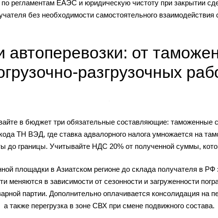
по регламентам ЕАЭС и юридическую чистоту при закрытии сд
лучателя без необходимости самостоятельного взаимодействия
и автоперевозки: от таможе
огрузочно-разгрузочных раб
айте в бюджет три обязательные составляющие: таможенные сб
кода ТН ВЭД, где ставка адвалорного налога умножается на т
аты до границы. Учитывайте НДС 20% от полученной суммы, кот
ной площадки в Азиатском регионе до склада получателя в РФ за
ти меняются в зависимости от сезонности и загруженности пог
варной партии. Дополнительно оплачивается консолидация на п
а также перегрузка в зоне СВХ при смене подвижного состава.