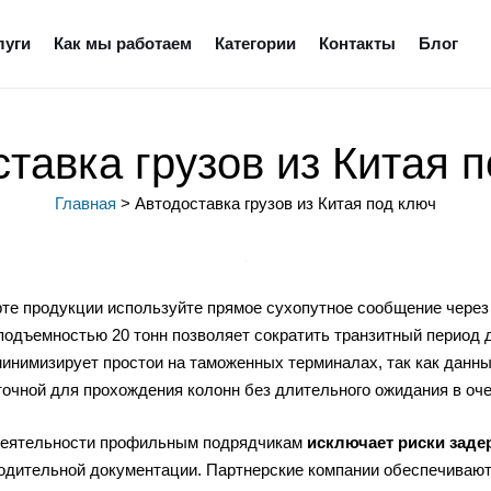
луги
Как мы работаем
Категории
Контакты
Блог
тавка грузов из Китая 
Главная
>
Автодоставка грузов из Китая под ключ
орте продукции используйте прямое сухопутное сообщение чере
одъемностью 20 тонн позволяет сократить транзитный период до
инимизирует простои на таможенных терминалах, так как данн
точной для прохождения колонн без длительного ожидания в оче
деятельности профильным подрядчикам
исключает риски заде
одительной документации. Партнерские компании обеспечиваю