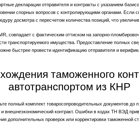
тные декларации отправителя и контракты с указанием базис
новении спорных вопросов с контролирующими органами. Если
дуру досмотра с пересчетом количества позиций, что увеличив
MR, совпадает с фактическим оттиском на запорно-пломбировоч
сти транспортируемого имущества. Предоставление полных св
можне быстрее провести идентификацию отправителя и верифи
охождения таможенного конт
автотранспортом из КНР
вьте полный комплект товаросопроводительных документов до п
и внешнеэкономический контракт. Ошибки в кодах ТН ВЭД приво
ния дополнительных проверок или корректировки таможенной ст