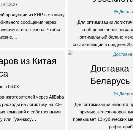
г в 13:27
Достав
й продукции из КНР в столицу
обильного сообщения через
Для оптимизации логистич
ависимости от сезона. Чтобы
сообщение через погран
аможне,…
оптимальный баланс меж
составляющий в среднем 25
аров из Китая
Доставка 
са
Беларусь
н в 06:03
Достав
в-изготовителей через AliBaba
 расходы на логистику на 20–
Для оптимизации импорта п
ых компаний с собственными
прямые железнодорожные
Иу или Гуанчжоу…
превышает 10 кубических ме
график приб