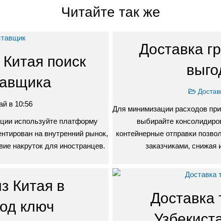
Читайте так же
Доставка гр
 Китая поиск
выго
тавщика
Достав
ай в 10:56
Для минимизации расходов при 
кции используйте платформу
выбирайте консолидиро
иентирован на внутренний рынок,
контейнерные отправки позво
вие накруток для иностранцев.
заказчиками, снижая
з Китая в
Доставка 
од ключ
Узбекист